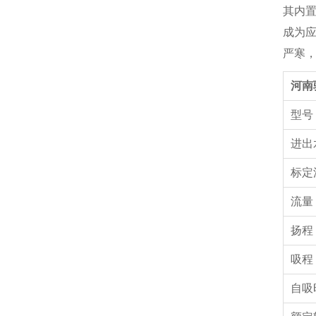
其内置
成为应
严寒，
河南
型
进出
标定
流量
扬程
吸程
自吸