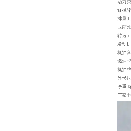
动力
缸径*行
排量[L
压缩
转速[r
发动机
机油容量
燃油
机油
外形尺
净重[k
厂家