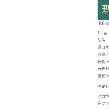
电启动
6寸柴
型号
进出水
流量[m3
扬程[M
自吸时间
吸程[M
油箱容量
动力
启动