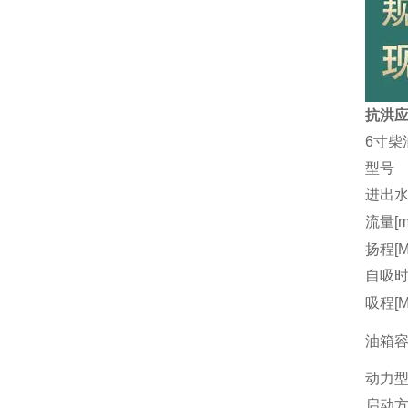
抗洪应
6寸柴
型号
进出水
流量[m3
扬程[M
自吸时间
吸程[M
油箱容量
动力
启动