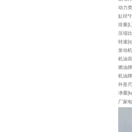
动力
缸径*行
排量[L
压缩
转速[r
发动机
机油容量
燃油
机油
外形尺
净重[k
厂家