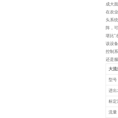
成大
在农
头系
阵，
堪比"
该设
控制
还是
大流
型
进出
标定
流量