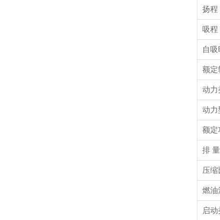
扬程
吸程
自吸
额定
动力
动力
额定
排 量
压缩
燃油
启动