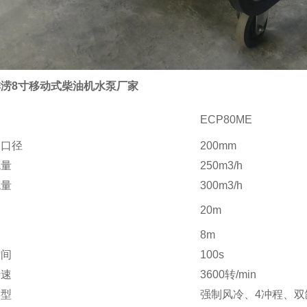
涝8寸移动式柴油机水泵厂家
ECP80ME
水口径
200mm
流量
250m3/h
流量
300m3/h
20m
8m
时间
100s
转速
3600转/min
类型
强制风冷、4冲程、双