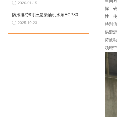
当面
2026-01-15
挥，
防汛排涝8寸应急柴油机水泵ECP80ME参数
性，
2025-10-23
特别
供源
荷波
领域*