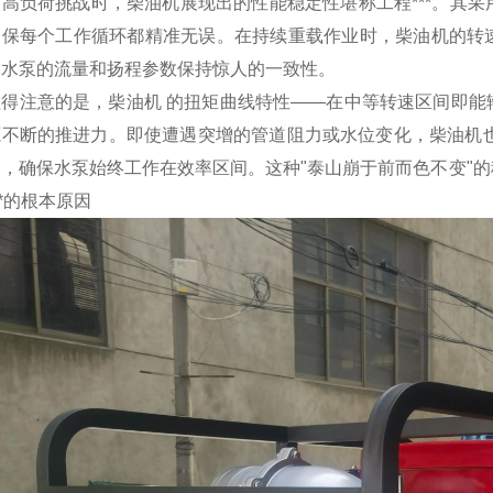
对高负荷挑战时，柴油机展现出的性能稳定性堪称工程***。其
确保每个工作循环都精准无误。在持续重载作业时，柴油机的转速
使水泵的流量和扬程参数保持惊人的一致性。
值得注意的是，柴油机
的扭矩曲线特性——在中等转速区间即能
源不断的推进力。即使遭遇突增的管道阻力或水位变化，柴油机也
动，确保水泵始终工作在效率区间。这种"泰山崩于前而色不变"
**的根本原因