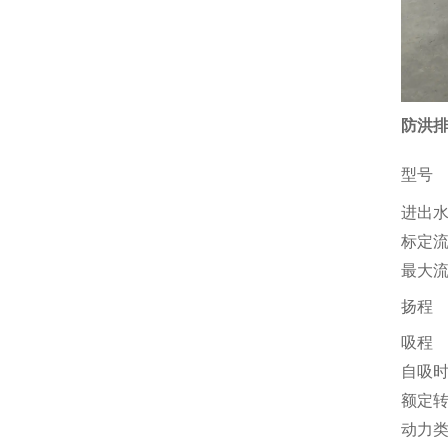
防洪排
型号
进出
标定
最大
扬程
吸程
自吸
额定
动力