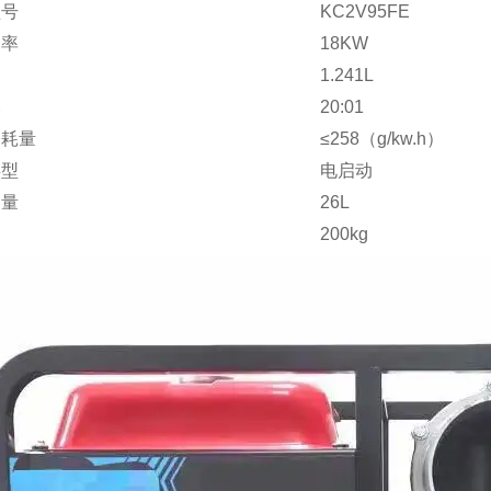
型号
KC2V95FE
功率
18KW
1.241L
比
20:01
消耗量
≤258（g/kw.h）
类型
电启动
容量
26L
200kg