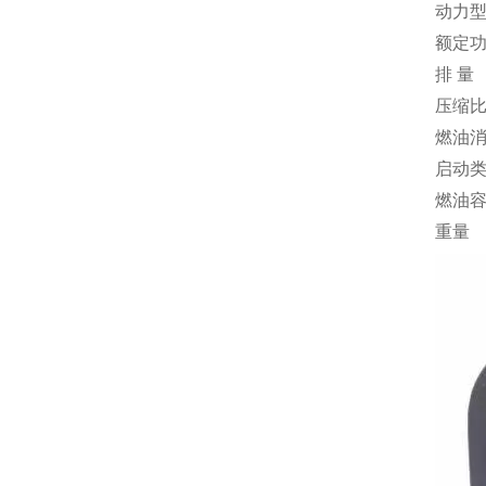
动力
额定
排 量
压缩
燃油
启动
燃油
重量