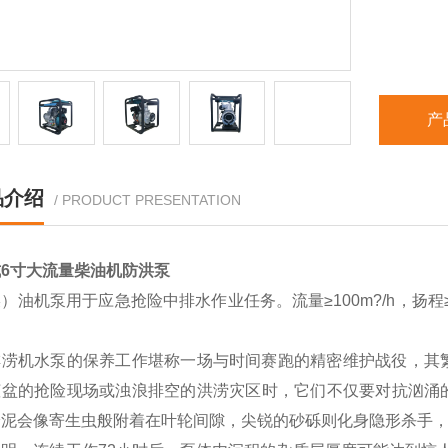
产
品介绍
/ PRODUCT PRESENTATION
6寸大流量柴油机防洪泵
）油机泵用于应急抢险中排水作业任务。流量≥100m?/h，扬程≥
。
排涝机水泵的保养工作堪称一场与时间赛跑的精密维护战役，其
倾盆的抢险现场或浊浪排空的洪涝灾区时，它们不仅要对抗汹涌
淤泥会像寄生虫般附着在叶轮间隙，尖锐的砂砾则化身隐形杀手