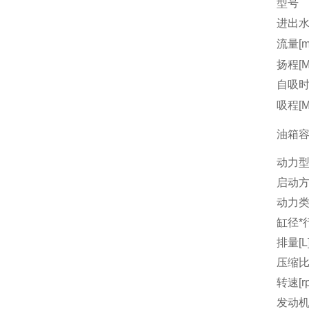
型号
进出水
流量[m3
扬程[M
自吸时间
吸程[M
油箱容量
动力
启动
动力
缸径*行
排量[L
压缩
转速[r
发动机