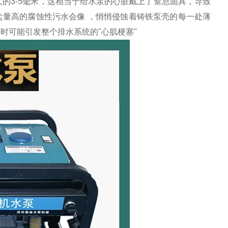
的3-5毫米，这相当于给水泵的心脏戴上了窒息面具，导致
盐量高的腐蚀性污水会像
，悄悄侵蚀着铸铁泵壳的每一处薄
时可能引发整个排水系统的"心肌梗塞"