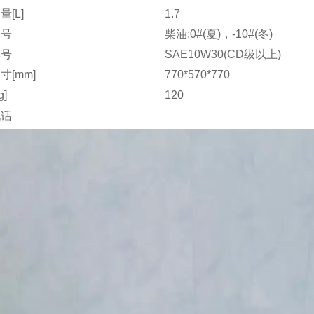
[L]
1.7
牌号
柴油:0#(夏)，-10#(冬)
牌号
SAE10W30(CD级以上)
寸[mm]
770*570*770
g]
120
电话