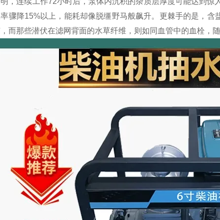
明，连续工作72小时后，泵体内沉积的杂质层厚度可能达到惊人
效率骤降15%以上，能耗却像脱缰野马般飙升。更棘手的是，含
，而那些潜伏在滤网背面的水草纤维，则如同血管中的血栓，随