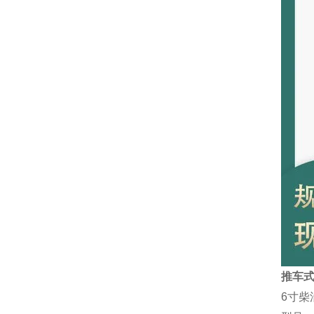
推车式
6寸柴