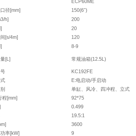
ECP60ME
口径[mm]
150(6")
/h]
200
]
20
[s/4m]
120
]
8-9
[L]
常规油箱(12.5L)
型号
KC192FE
方式
E:电启动/手启动
类别
单缸、风冷、四冲程、立式
程[mm]
92*75
]
0.499
比
19.5:1
pm]
3600
功率[kW]
9