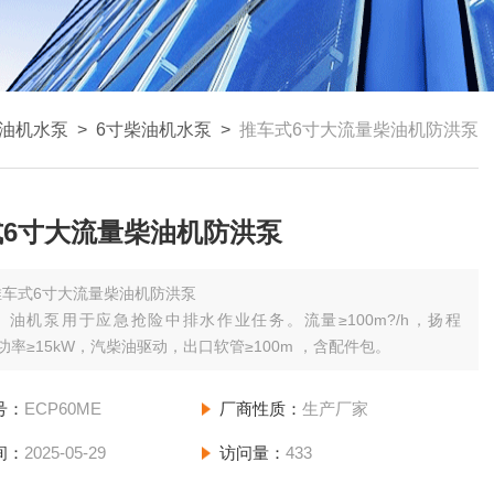
油机水泵
>
6寸柴油机水泵
>
推车式6寸大流量柴油机防洪泵
式6寸大流量柴油机防洪泵
推车式6寸大流量柴油机防洪泵
）油机泵用于应急抢险中排水作业任务。流量≥100m?/h，扬程
，功率≥15kW，汽柴油驱动，出口软管≥100m ，含配件包。
号：
ECP60ME
厂商性质：
生产厂家
间：
2025-05-29
访问量：
433