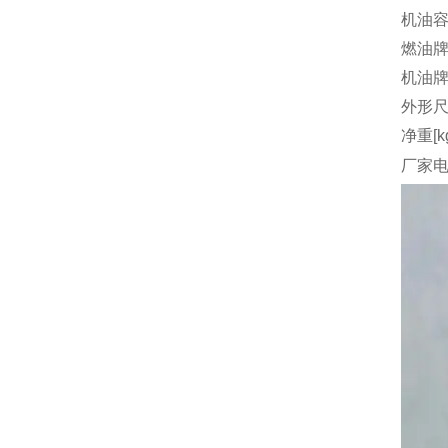
机油容量
燃油
机油
外形尺
净重[k
厂家