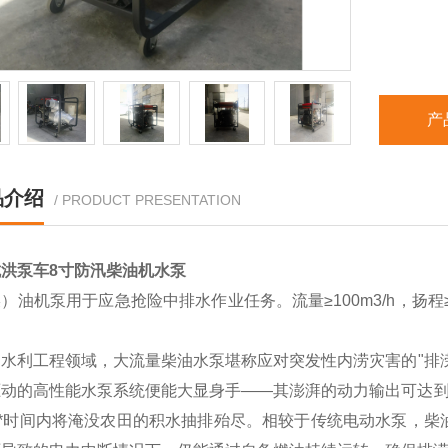
产
品介绍
/ PRODUCT PRESENTATION
洪泵车8寸防汛柴油机水泵
）油机泵用于应急抢险中排水作业任务。流量≥100m3/h，扬程≥
。
田水利工程领域，大流量柴油水泵堪称应对突发性内涝灾害的"排
驱动的高性能水泵系统便能大显身手——其澎湃的动力输出可达到
**时间内将淹没农田的积水抽排殆尽。相较于传统电动水泵，柴