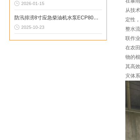
在暴
2026-01-15
从技
防汛排涝8寸应急柴油机水泵ECP80ME参数
定性
2025-10-23
整水
联作业
在农田
物的
其高
灾体