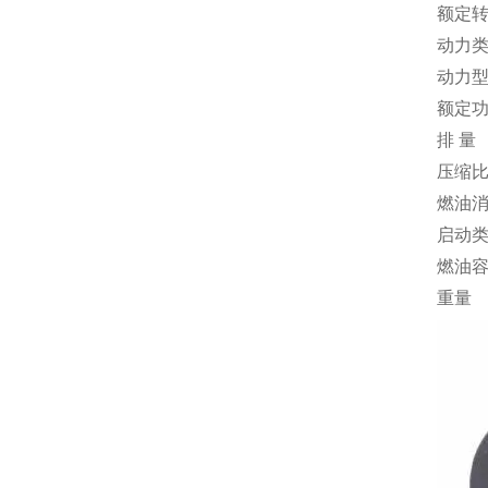
额定
动力
动力
额定
排 量
压缩
燃油
启动
燃油
重量