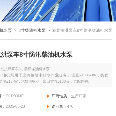
机水泵
>
8寸柴油机水泵
>
湖北抗洪泵车8寸防汛柴油机水泵
抗洪泵车8寸防汛柴油机水泵
湖北抗洪泵车8寸防汛柴油机水泵
）油机泵用于应急抢险中排水作业任务。流量≥100m3/h，扬程
，功率≥15kW，汽柴油驱动，出口软管≥100m ，含配件包。
号：
ECP80ME
厂商性质：
生产厂家
间：
2025-05-23
访问量：
470