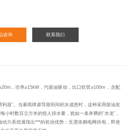
品咨询
联系我们
20m，功率≥15kW，汽柴油驱动，出口软管≥100m ，含配
涝利器"。当暴雨肆虐导致田间积水成患时，这种采用柴油发
每小时数百立方米的惊人排水量，犹如一条奔腾的"水龙"，
油动力系统展现出***的机动优势：无需依赖电网供电，即使