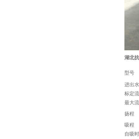
湖北抗
型号
进出
标定
最大
扬程
吸程
自吸