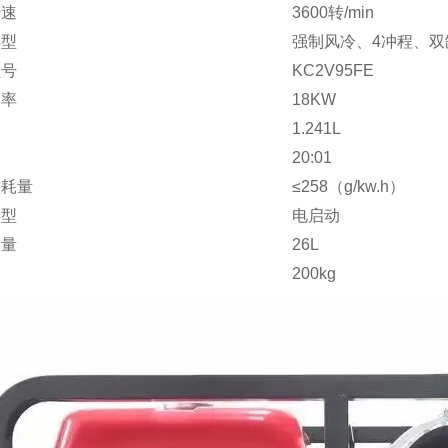
转速
3600转/min
类型
强制风冷、4冲程、双
型号
KC2V95FE
功率
18KW
1.241L
比
20:01
消耗量
≤258（g/kw.h）
类型
电启动
容量
26L
200kg