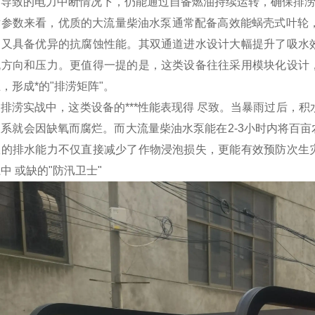
雨导致的电力中断情况下，仍能通过自备燃油持续运转，确保排
术参数来看，优质的大流量柴油水泵通常配备高效能蜗壳式叶轮，
，又具备优异的抗腐蚀性能。其双通道进水设计大幅提升了吸水
流方向和压力。更值得一提的是，这类设备往往采用模块化设计
，形成*的"排涝矩阵"。
排涝实战中，这类设备的***性能表现得
尽致
。当暴雨过后，积
根系就会因缺氧而腐烂。而大流量柴油水泵能在2-3小时内将百
效的排水能力不仅直接减少了作物浸泡损失，更能有效预防次生
系中
或缺
的"防汛卫士"