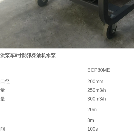
洪泵车8寸防汛柴油机水泵
ECP80ME
水口径
200mm
流量
250m3/h
流量
300m3/h
20m
8m
时间
100s