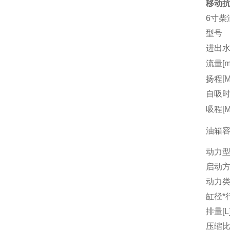
移动抗
6寸柴
型号
进出水
流量[m3
扬程[M
自吸时间
吸程[M
油箱容量
动力
启动
动力
缸径*行
排量[L
压缩