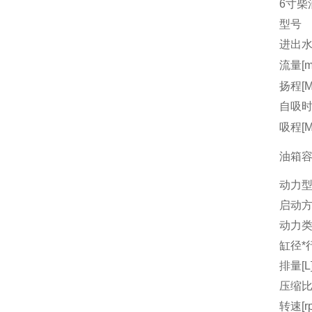
6寸柴
型号
进出水
流量[m3
扬程[M
自吸时间
吸程[M
油箱容量
动力
启动
动力
缸径*行
排量[L
压缩
转速[r