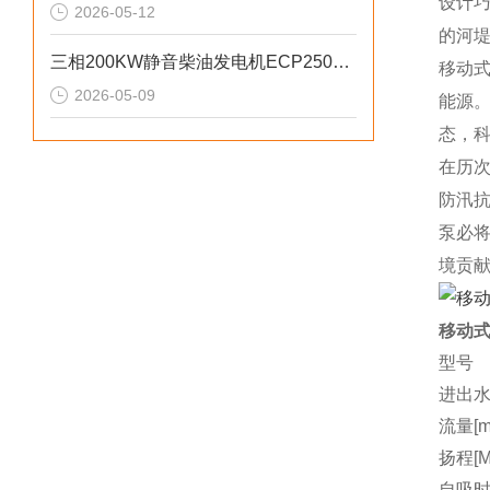
设计
2026-05-12
的河
三相200KW静音柴油发电机ECP2500KVA参数介绍
移动
2026-05-09
能源
态，
在历次
防汛
泵必
境贡
移动式
型号
进出水
流量[m3
扬程[M
自吸时间