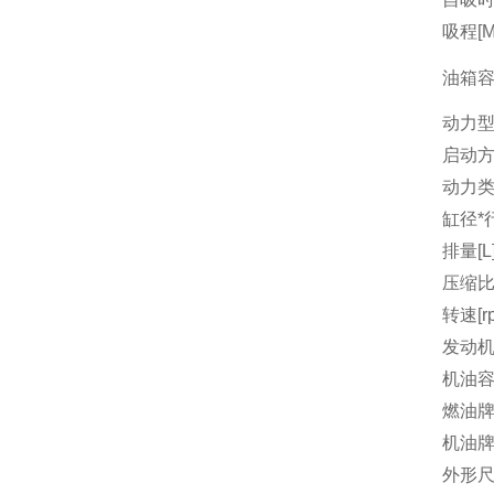
吸程[M
油箱容量
动力
启动
动力
缸径*行
排量[L
压缩
转速[r
发动机
机油容量
燃油
机油
外形尺