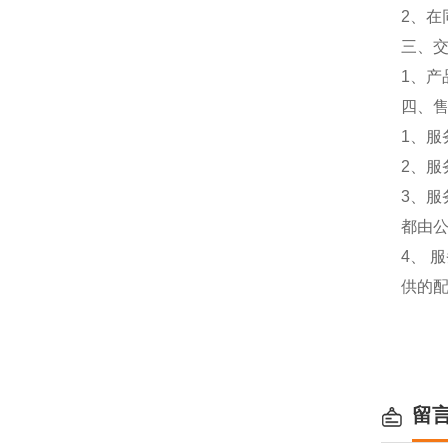
2、
三、
1、
四、
1、服
2、服
3、
都由
4、
供的
留