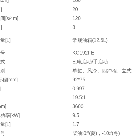
/h]
180
]
20
[s/4m]
120
]
8
[L]
常规油箱(12.5L)
型号
KC192FE
方式
E:电启动/手启动
类别
单缸、风冷、四冲程、立式
程[mm]
92*75
]
0.997
比
19.5:1
pm]
3600
功率[kW]
9.5
[L]
1.7
牌号
柴油:0#(夏)，-10#(冬)