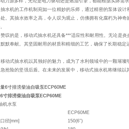
其动力源多样，无论是电力驱动还是燃油引擎，都能根据实际需
式抽水机的工作机制宛如一位精妙的乐师，通过精密的泵体设计
远处。其抽水效率之高，令人叹为观止，仿佛拥有化腐朽为神奇
静。
人赞叹的是，移动式抽水机还具备***适应性和耐用性。无论是
，默默奉献。其坚固耐用的材质和精细的工艺，确保了长期稳定运
，移动式抽水机以其独好的魅力，成为了水利领域中的一颗璀璨
应急抢险的坚强后盾。在未来的发展中，移动式抽水机将继续以其
6寸排涝柴油自吸泵ECP60ME
油机水泵
ECP60ME
口径[mm]
150(6")