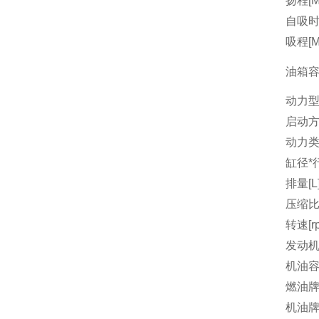
扬程[M
自吸时间
吸程[M
油箱容量
动力
启动
动力
缸径*行
排量[L
压缩
转速[r
发动机
机油容量
燃油
机油