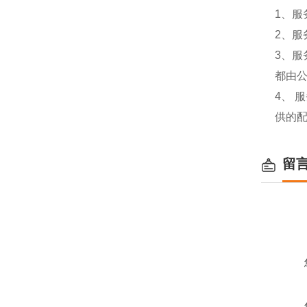
1、服
2、服
3、
都由
4、
供的
留