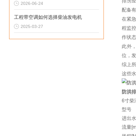
排涝
2026-06-24
配备有
工程带空调如何选择柴油发电机
在紧
2025-03-27
程监
作状
此外
位，发
综上
这些水
防洪排
6寸柴
型号
进出水
流量[m3