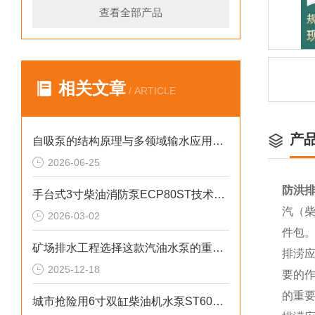
查看全部产品
相关文章
/ ARTICLE
产
自吸泵的结构原理与多领域输水应用探析
2026-06-25
防洪排
手台式3寸柴油消防泵ECP80ST技术参数
汽（柴
2026-03-02
件包
矿场排水工程选择这款汽油水泵的重要性
排涝
2025-12-18
要的
的重
城市抢险用6寸双缸柴油机水泵ST60DS产品介绍