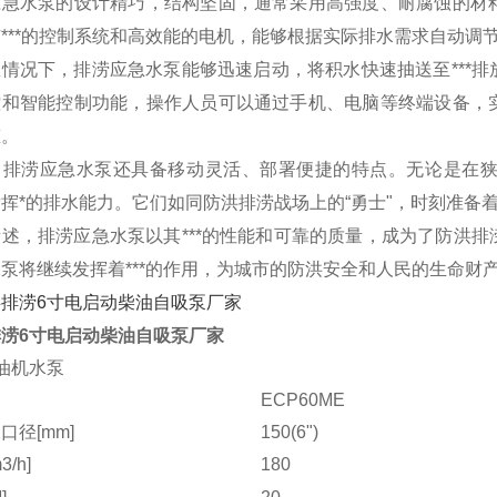
应急水泵的设计精巧，结构坚固，通常采用高强度、耐腐蚀的材
***的控制系统和高效能的电机，能够根据实际排水需求自动调
急情况下，排涝应急水泵能够迅速启动，将积水快速抽送至***
控和智能控制功能，操作人员可以通过手机、电脑等终端设备，
态。
，排涝应急水泵还具备移动灵活、部署便捷的特点。无论是在
挥*的排水能力。它们如同防洪排涝战场上的“勇士"，时刻准备
所述，排涝应急水泵以其***的性能和可靠的质量，成为了防洪
泵将继续发挥着***的作用，为城市的防洪安全和人民的生命财
涝6寸电启动柴油自吸泵厂家
油机水泵
ECP60ME
口径[mm]
150(6")
/h]
180