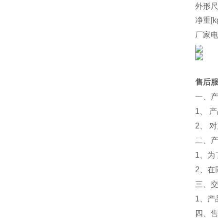
外形尺
净重[k
厂家
售后
一、
1、 
2、 
二、
1、
2、
三、
1、
四、