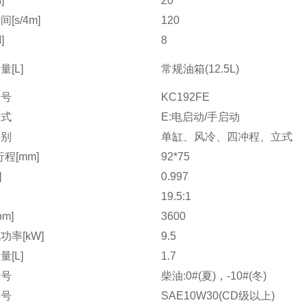
]
20
[s/4m]
120
]
8
[L]
常规油箱(12.5L)
型号
KC192FE
方式
E:电启动/手启动
类别
单缸、风冷、四冲程、立式
程[mm]
92*75
]
0.997
比
19.5:1
pm]
3600
功率[kW]
9.5
[L]
1.7
牌号
柴油:0#(夏)，-10#(冬)
牌号
SAE10W30(CD级以上)