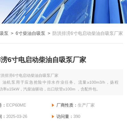
吸泵
>
6寸柴油自吸泵
>
防洪排涝6寸电启动柴油自吸泵厂家
排涝6寸电启动柴油自吸泵厂家
防洪排涝6寸电启动柴油自吸泵厂家
）油机泵用于应急抢险中排水作业任务。流量≥100m3/h，扬程
，功率≥15kW，汽柴油驱动，出口软管≥100m ，含配件包。
号：
ECP60ME
厂商性质：
生产厂家
间：
2025-03-26
访问量：
390