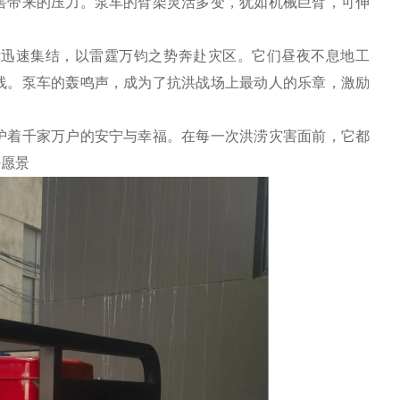
害带来的压力。泵车的臂架灵活多变，犹如机械巨臂，可伸
后迅速集结，以雷霆万钧之势奔赴灾区。它们昼夜不息地工
线。泵车的轰鸣声，成为了抗洪战场上最动人的乐章，激励
护着千家万户的安宁与幸福。在每一次洪涝灾害面前，它都
好愿景