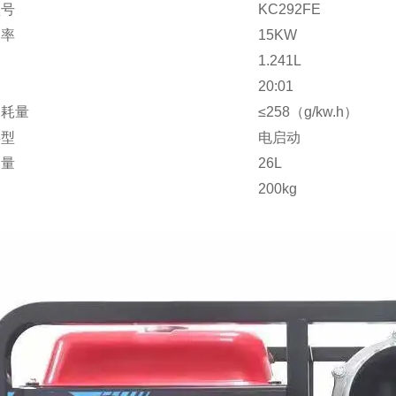
型号
KC292FE
功率
15KW
1.241L
比
20:01
消耗量
≤258（g/kw.h）
类型
电启动
容量
26L
200kg