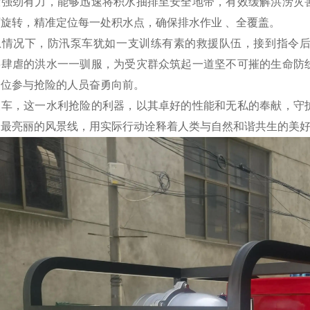
般强劲有力，能够迅速将积水抽排至安全地带，有效缓解洪涝灾
可旋转，精准定位每一处积水点，确保排水作业
、全覆盖。
急情况下，防汛泵车犹如一支训练有素的救援队伍，接到指令
将肆虐的洪水一一驯服，为受灾群众筑起一道坚不可摧的生命防
一位参与抢险的人员奋勇向前。
泵车，这一水利抢险的利器，以其卓好的性能和无私的奉献，守
道最亮丽的风景线，用实际行动诠释着人类与自然和谐共生的美