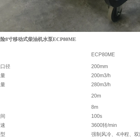
险8寸移动式柴油机水泵ECP80ME
ECP80ME
水口径
200mm
流量
200m3/h
流量
280m3/h
20m
8m
时间
100s
转速
3600转/min
类型
强制风冷、4冲程、双