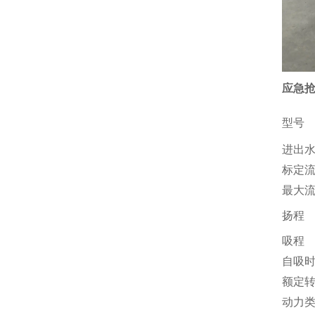
应急抢
型号
进出
标定
最大
扬程
吸程
自吸
额定
动力