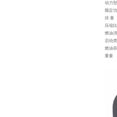
动力
额定
排 量
压缩
燃油
启动
燃油
重量