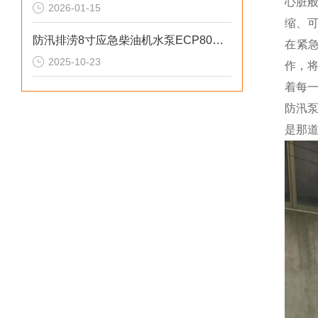
心脏
2026-01-15
缩、
防汛排涝8寸应急柴油机水泵ECP80ME参数
在紧
2025-10-23
作，
着每
防汛
是那