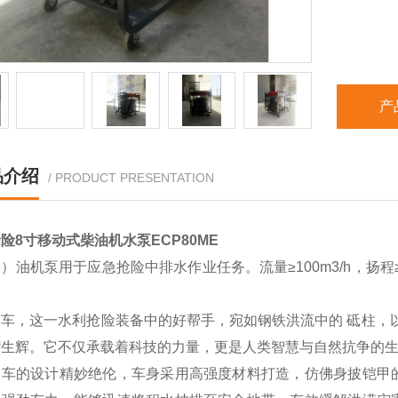
产
品介绍
/ PRODUCT PRESENTATION
险8寸移动式柴油机水泵ECP80ME
）油机泵用于应急抢险中排水作业任务。流量≥100m3/h，扬程≥
。
泵车，这一水利抢险装备中的好帮手，宛如钢铁洪流中的 砥柱，
熠生辉。它不仅承载着科技的力量，更是人类智慧与自然抗争的
泵车的设计精妙绝伦，车身采用高强度材料打造，仿佛身披铠甲