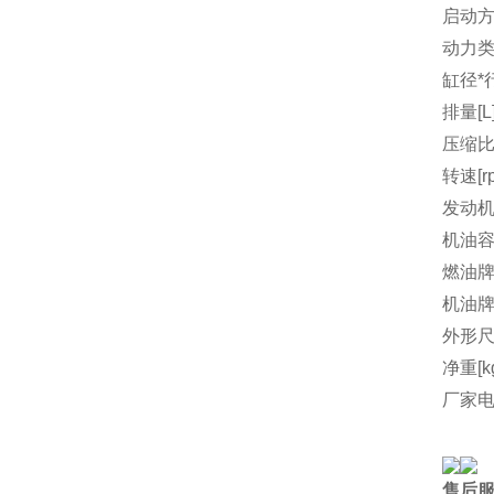
启动
动力
缸径*行
排量[L
压缩
转速[r
发动机
机油容量
燃油
机油
外形尺
净重[k
厂家
售后