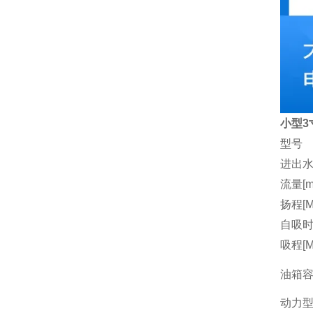
小型3
型号
进出水
流量[m3
扬程[M
自吸时间
吸程[M
油箱容量
动力