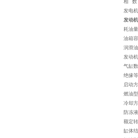
相 数
发电
发动
耗油量:
油箱容
润滑油
发动机
气缸数
绝缘等
启动
燃油型
冷却
防冻液
额定转速
缸体