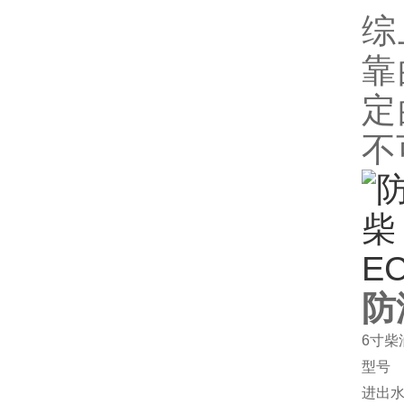
综
靠
定
不
防
6寸柴
型号
进出水