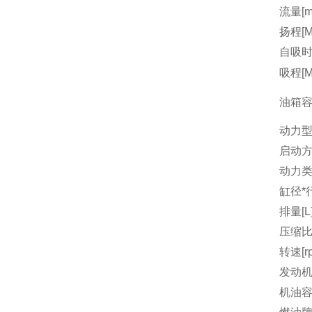
流量[m3
扬程[M
自吸时间
吸程[M
油箱容量
动力
启动
动力
缸径*行
排量[L
压缩
转速[r
发动机
机油容量