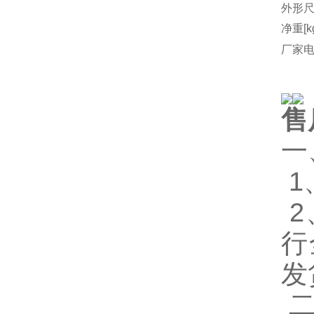
外形尺
净重[k
厂家
售
一
1
2
行
发
二