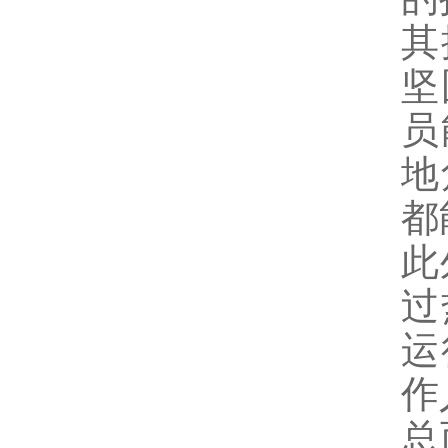
其
坚
员
地
都
此
过
运
作
总