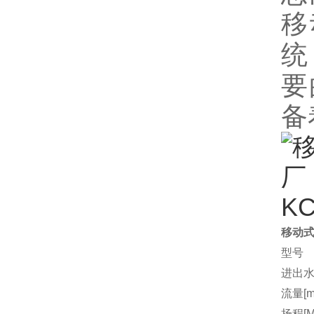
移
统
要
备
移动式
型号
进出水
流量[m3
扬程[M