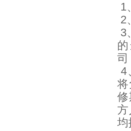
1
2
3
的
司
4
将
修
方
均