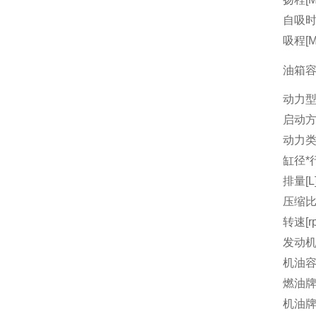
自吸时间
吸程[M
油箱容量
动力
启动
动力
缸径*行
排量[L
压缩
转速[r
发动机
机油容量
燃油
机油