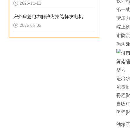
设计
2025-11-18
汛一
户外应急电力解决方案选择发电机
涝压
2025-06-05
综上
市防
为构
河南省
型号
进出水
流量[m3
扬程[M
自吸时间
吸程[M
油箱容量