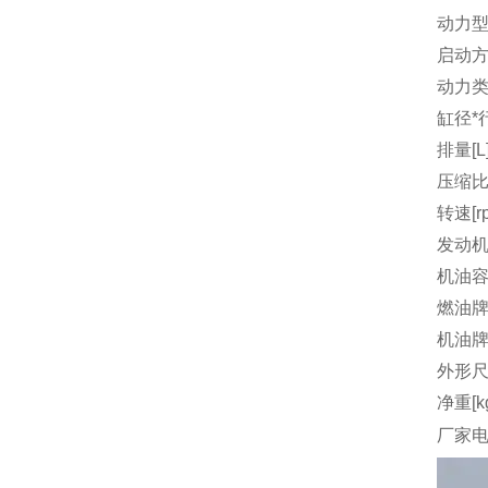
动力
启动
动力
缸径*行
排量[L
压缩
转速[r
发动机
机油容量
燃油
机油
外形尺
净重[k
厂家