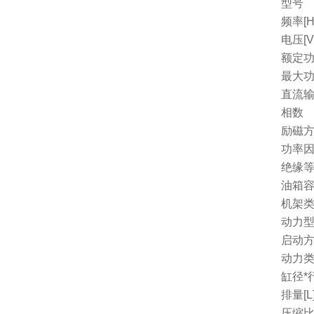
型号
频率[H
电压[V
额定功
最大功
直流
相数
励磁
功率因
绝缘
油箱容量
机架
动力
启动
动力
缸径*行
排量[L
压缩