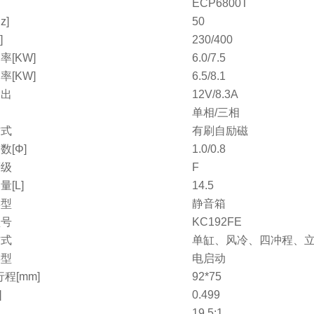
ECP6800T
z]
50
]
230/400
率[KW]
6.0/7.5
率[KW]
6.5/8.1
输出
12V/8.3A
单相/三相
方式
有刷自励磁
数[Φ]
1.0/0.8
等级
F
[L]
14.5
类型
静音箱
型号
KC192FE
方式
单缸、风冷、四冲程、
类型
电启动
程[mm]
92*75
]
0.499
比
19.5:1