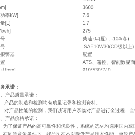
pm]
3600
功率kW]
7.6
[L]
1.7
kwh]
275
牌号
柴油:0#(夏)，-10#(冬)
牌号
SAE10W30(CD级以上)
压报警器
配置
配置
ATS、遥控、智能数显
寸[mm]
910*530*740
g]
171
电话
服务承诺：
产品质量承诺：
 产品的制造和检测均有质量记录和检测资料。
 对产品性能的检测，我们诚请用户亲临对产品进行全过程、全
产品价格承诺：
为了保证产品的高可靠性和优良性，系统的选材均选用国内或
在同等竞争条件下，我公司在不以降低产品技术性能、更改产品