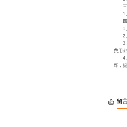
三、
1、
四、
1、服
2、
3、
费用
4、
坏，
留