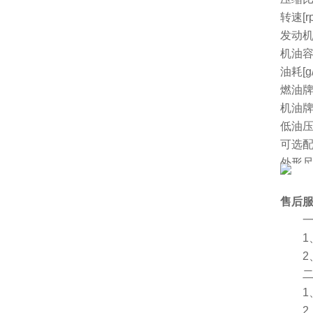
转速[r
发动机
机油容量
油耗[g/
燃油
机油
低油
可选
外形尺
净重[k
厂家
售后
一、
1、
2、
二、
1、
2、