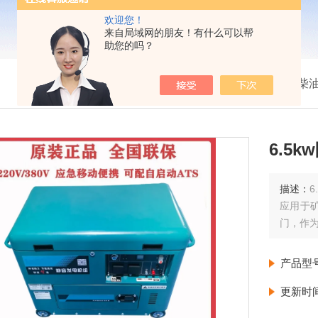
欢迎您！
来自局域网的朋友！有什么可以帮
助您的吗？
我的位置：
首页
>
产品展示
>
小型柴
6.5
描述：
6
应用于
门，作
产品型
更新时