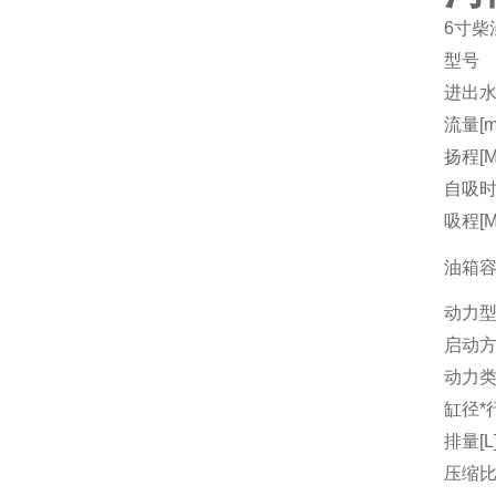
6寸柴
型号
进出水
流量[m3
扬程[M
自吸时间
吸程[M
油箱容量
动力
启动
动力
缸径*行
排量[L
压缩