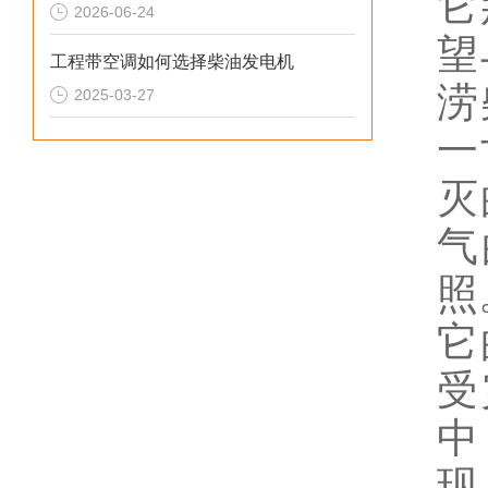
它
2026-06-24
望
工程带空调如何选择柴油发电机
涝
2025-03-27
一
灭
气
照
它
受
中
现