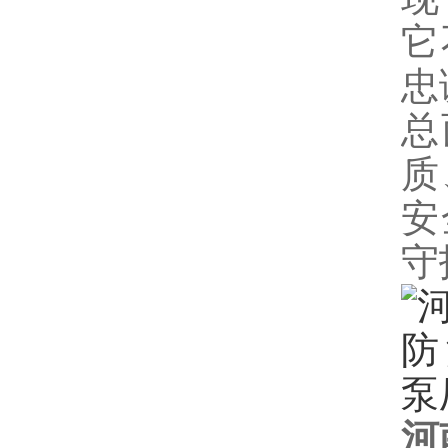
它
忠
总
质
安
守
河