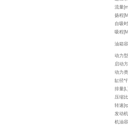
流量[m3
扬程[M
自吸时间
吸程[M
油箱容量
动力
启动
动力
缸径*行
排量[L
压缩
转速[r
发动机
机油容量