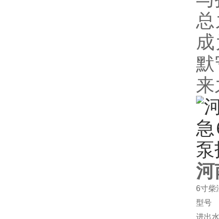
总
成
默
来
河
6寸柴
型号
进出水