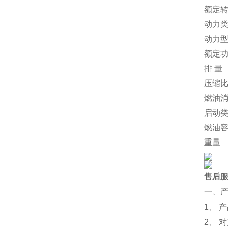
额定
动力
动力
额定
排 量
压缩
燃油
启动
燃油
重量
售后
一、
1、 
2、 