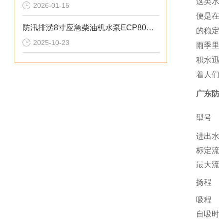
这类
2026-01-15
便是
防汛排涝8寸应急柴油机水泵ECP80ME参数
的稳
2025-10-23
雨季
积水
着人
广东防
型号
进出
标定
最大
扬程
吸程
自吸