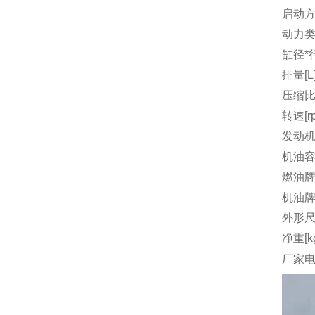
启动
动力
缸径*行
排量[L
压缩
转速[r
发动机
机油容量
燃油
机油
外形尺
净重[k
厂家