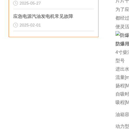
片片
2025-05-27
为了
应急电源汽油发电机常见故障
都经
2025-02-01
便灵
防爆用
4寸柴
型号
进出水
流量[m3
扬程[M
自吸时间
吸程[M
油箱容量
动力