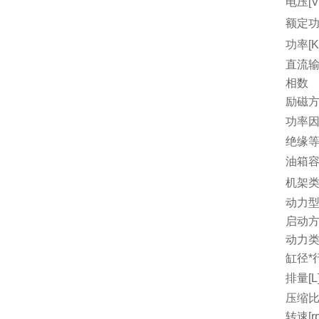
电压[V
额定功
功率[K
直流
相数
励磁
功率因
绝缘
油箱容量
机架
动力
启动
动力
缸径*行
排量[L
压缩
转速[r