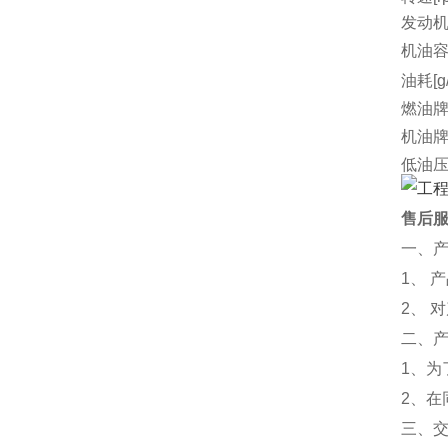
发动机
机油容量
油耗[g/
燃油
机油
低油
可选
外形尺
售后
净重[k
一、
厂家
1、 
2、 
二、
1、
2、
三、