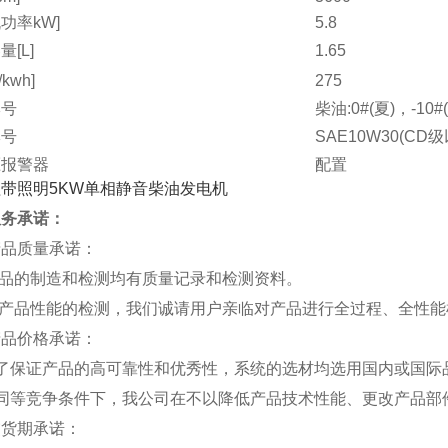
功率kW]
5.8
[L]
1.65
kwh]
275
牌号
柴油:0#(夏)，-10#
牌号
SAE10W30(CD级
压报警器
配置
配置
ATS、遥控、智能
寸[mm]
服务承诺：
910*530*740
g]
149
产品质量承诺：
电话
产品的制造和检测均有质量记录和检测资料。
对产品性能的检测，我们诚请用户亲临对产品进行全过程、全性
产品价格承诺：
为了保证产品的高可靠性和优秀性，系统的选材均选用国内或国际
在同等竞争条件下，我公司在不以降低产品技术性能、更改产品部
交货期承诺：