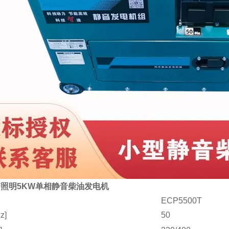
照明5KW单相静音柴油发电机
ECP5500T
z]
50