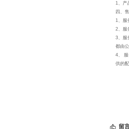
1、
四、
1、服
2、服
3、
都由
4、
供的
留