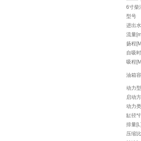
6寸柴
型号
进出水
流量[m3
扬程[M
自吸时间
吸程[M
油箱容量
动力
启动
动力
缸径*行
排量[L
压缩