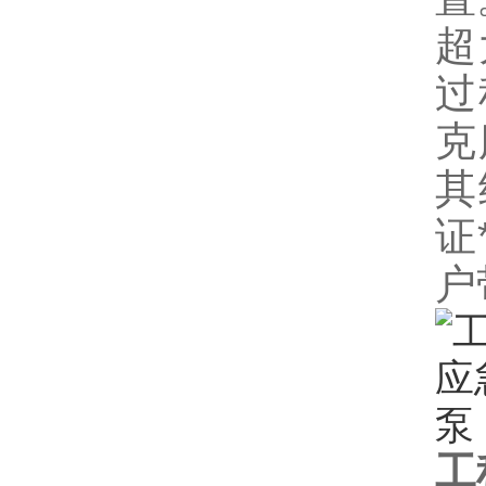
超
过
克
其
证
户
工