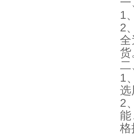
一
1
2
全
货
二
1
选
2
能
格