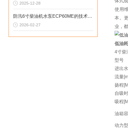
体式
2025-12-28
使用
防汛6寸柴油机水泵ECP60ME的技术参数
本。
2026-02-27
业，
低油耗
4寸柴
型号
进出水
流量[m3
扬程[M
自吸时间
吸程[M
油箱容量
动力