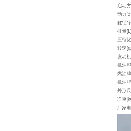
启动
动力
缸径*行
排量[L
压缩
转速[r
发动机
机油容量
燃油
机油
外形尺
净重[k
厂家