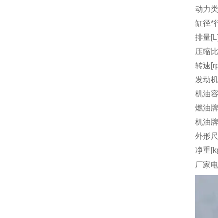
动力
缸径*行
排量[L
压缩
转速[r
发动机
机油容量
燃油
机油
外形尺
净重[k
厂家