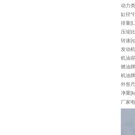
动力
缸径*行
排量[L
压缩
转速[r
发动机
机油容量
燃油
机油
外形尺
净重[k
厂家