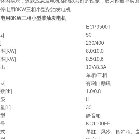
的休闲娱乐，这款应急发电机都能以其好的性能，成为你最坚实
电用8KW三相小型柴油发电机
ECP9500T
z]
50
]
230/400
率[KW]
8.0/10.0
率[KW]
8.5/10.6
输出
12V/8.3A
单相/三相
方式
有刷自励磁
数[Φ]
1.0/0.8
等级
H
[L]
30
类型
静音箱
型号
KC1100FE
方式
单缸、风冷、四冲程、