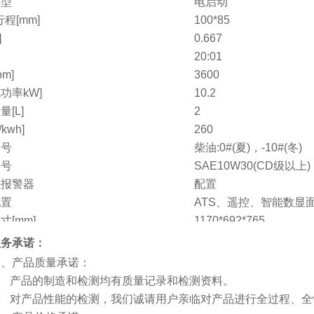
类型
电启动
程[mm]
100*85
]
0.667
比
20:01
pm]
3600
功率kW]
10.2
[L]
2
kwh]
260
牌号
柴油:0#(夏)，-10#(冬)
牌号
SAE10W30(CD级以上)
压报警器
配置
配置
ATS、遥控、智能数显
寸[mm]
1170*692*765
g]
210
服务承诺：
电话
1
产品质量承诺：
 产品的制造和检测均有质量记录和检测资料。
 对产品性能的检测，我们诚请用户亲临对产品进行全过程、全