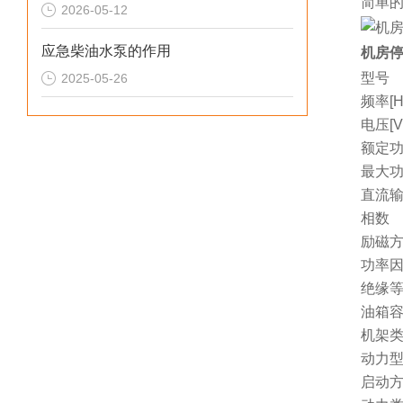
简单
2026-05-12
应急柴油水泵的作用
机房停
型号
2025-05-26
频率[H
电压[V
额定功
最大功
直流
相数
励磁
功率因
绝缘
油箱容量
机架
动力
启动