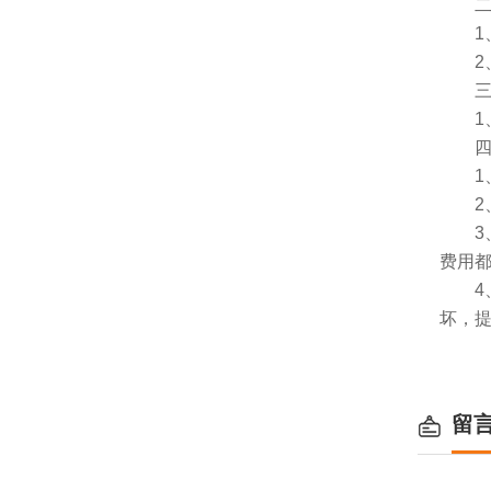
二、
1、
2、
三、
1、
四、
1、服
2、
3、
费用
4、
坏，
留