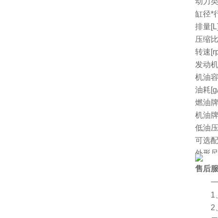
动力
缸径*行
排量[L
压缩
转速[r
发动机
机油容量
油耗[g/
燃油
机油
低油
可选
外形尺
净重[k
售后
厂家
一、
1、
2、