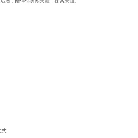
的后盾，陪伴你勇闯天涯，探索未知。
立式