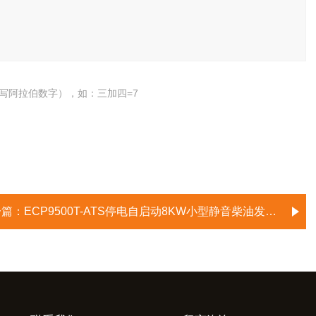
写阿拉伯数字），如：三加四=7
一篇：
ECP9500T-ATS停电自启动8KW小型静音柴油发电机