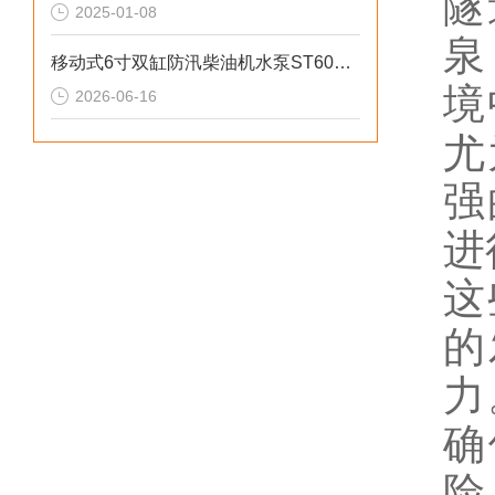
隧
2025-01-08
泉
移动式6寸双缸防汛柴油机水泵ST60SD产品介绍
境
2026-06-16
尤
强
进
这
的
力
确
险