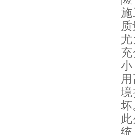
施
质
尤
充
小
用
境
坏
此
统