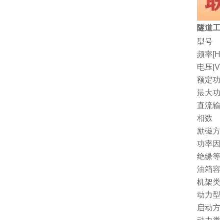
隧道工
型号
频率[H
电压[V
额定功
最大功
直流
相数
励磁
功率因
绝缘
油箱容量
机架
动力
启动