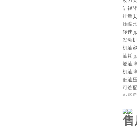
动力
缸径*行
排量[L
压缩
转速[r
发动机
机油容量
油耗[g/
燃油
机油
低油
可选
外形尺
净重[k
厂家
售
一