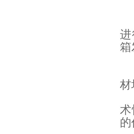
1
2
进
箱
二
1
材
2
术
的