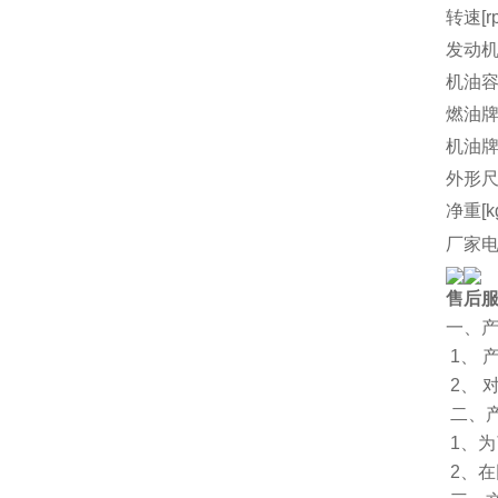
转速[r
发动机
机油容量
燃油
机油
外形尺
净重[k
厂家
售后
一、
1、 
2、
二、
1、
2、