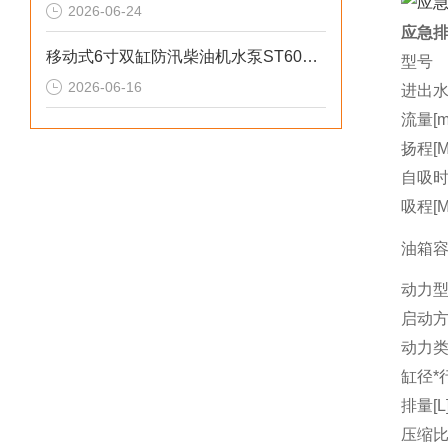
2026-06-24
应急排
移动式6寸双缸防汛柴油机水泵ST60SD产品介绍
型号
2026-06-16
进出水
流量[m3
扬程[M
自吸时间
吸程[M
油箱容量
动力
启动
动力
缸径*行
排量[L
压缩