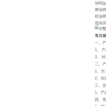
油耗[g/
燃油
机油
低油
可选
外形尺
售后
净重[k
一、
厂家
1、 
2、 
二、
1、
2、
三、
1、
四、