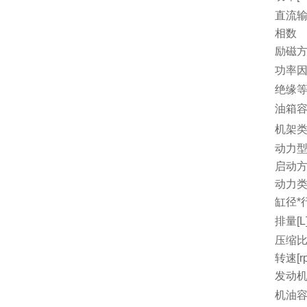
直流
相数
励磁
功率因
绝缘
油箱容量
机架
动力
启动
动力
缸径*行
排量[L
压缩
转速[r
发动机
机油容量