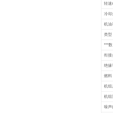
转速r
冷却
机油
类型
***数
衔接
绝缘
燃料
机组
机组
噪声(