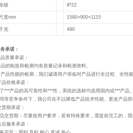
等级
IP22
尺度mm
1580×900×1115
千克
490
服务承诺：
产品质量承诺：
产品的制造和检测均有质量记录和检测资料。
 对产品性能的检测，我们诚请用户亲临对产品进行全过程、全性
产品价格承诺：
了***产品的高可靠性和***性，系统的选材均选用国内或***产品
在同等竞争条件下，我公司在不以降低产品技术性能、更改产品部
交货期承诺：
产品交货期：尽量按用户要求，若有特殊要求，需提前完工的，我
售后服务承诺：
务宗旨：周到 及时 耐心 真诚 热心