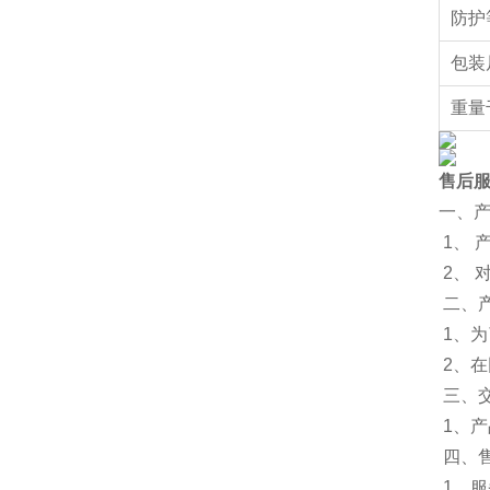
防护
包装
重量
售后
一、
1、 
2、
二、
1、为
2、
三、
1、
四、
1、服