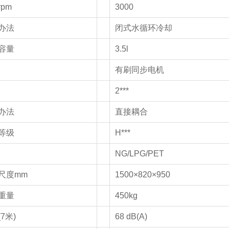
pm
3000
办法
闭式水循环冷却
容量
3.5l
有刷同步电机
2***
办法
直接耦合
等级
H***
NG/LPG/PET
尺度mm
1500×820×950
重量
450kg
7米)
68 dB(A)