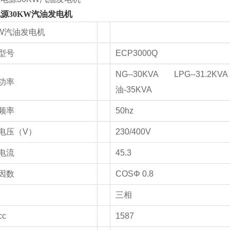
源30KW汽油发电机
KW汽油发电机
型号
ECP3000Q
NG--30KVA LPG--31.2K
功率
油-35KVA
频率
50hz
电压（V）
230/400V
电流
45.3
因数
COSΦ 0.8
三相
c
1587