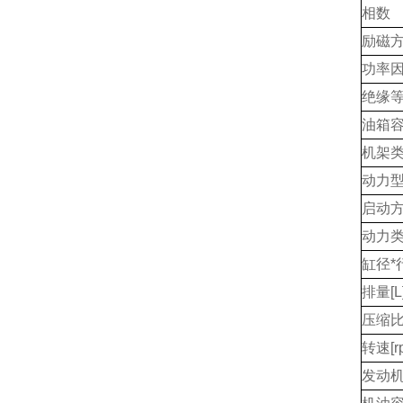
相数
励磁
功率因
绝缘
油箱容
机架
动力
启动
动力
缸径*
排量[L
压缩
转速[r
发动机