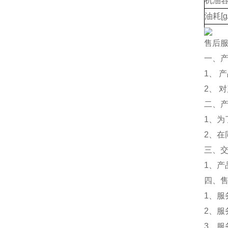
机油容
油耗[g/
燃油
售后
机油
一、
低油
1、 
可选
2、 
外形尺
二、
净重[k
1、
厂家
2、
三、
1、
四、
1、
2、服
3、