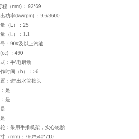
程（mm)： 92*69
功率(kw/rpm) ：9.6/3600
量（L）：25
量（L）：1.1
号：90#及以上汽油
cc) ：460
式：手\电启动
作时间（h）：≥6
置：进\出水管接头
器：是
圈：是
：是
：是
脚轮：采用手推机架，实心轮胎
（mm)：760*540*710