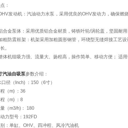
特点：
）OHV发动机：汽油动力水泵，采用优良的OHV发动力，确保
铝合金泵体：采用优质铝合金材质，铸铁叶轮/涡轮盖，坚固耐
）加粗防震框架：机架采用加粗圆形钢管，环绕型无缝焊接工艺设
更长。
）整体机组吸力强、流量大、扬程高，操作简单、移动方便； 适
。
寸汽油自吸泵
参数介绍：
口径（Inch) ：150（6寸）
程（m) ：36
程（m) ：8
（m3/h)： 180
动力型号：192FD
别：单缸、OHV、四冲程、风冷汽油机