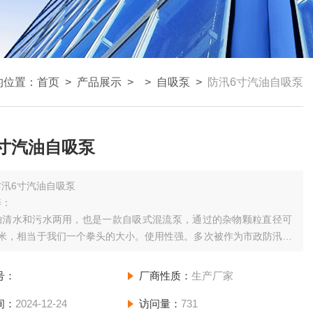
的位置：
首页
>
产品展示
> >
自吸泵
>
防汛6寸汽油自吸泵
寸汽油自吸泵
防汛6寸汽油自吸泵
养：
抽清水和污水两用，也是一款自吸式混流泵，通过的杂物颗粒直径可
厘米，相当于我们一个拳头的大小。使用性强。多次被作为市政防汛单
产品。机器在出库之前我们都会经历至少三次的出厂检测，确保用户
每一台机器都是完好无损的
号：
厂商性质：
生产厂家
间：
2024-12-24
访问量：
731