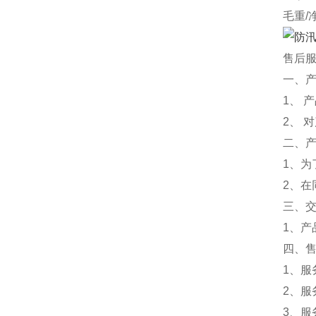
毛重/
售后
一、
1、 
2、 
二、
1、
2、
三、
1、
四、
1、
2、服
3、