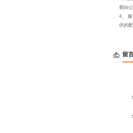
都由
4、
供的
留