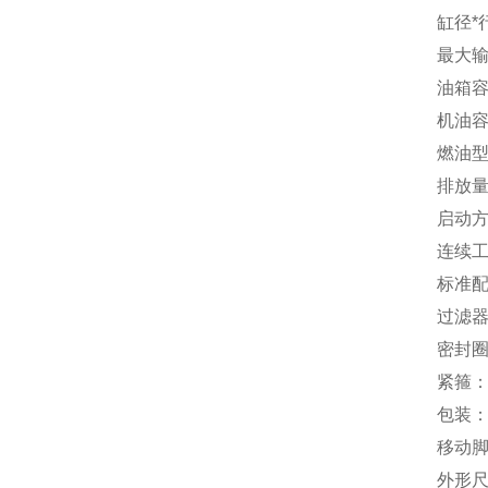
缸径*行
最大输出
油箱容
机油容
燃油型
排放量(
启动方
连续工
标准配
过滤
密封
紧箍
包装
移动
外形尺寸