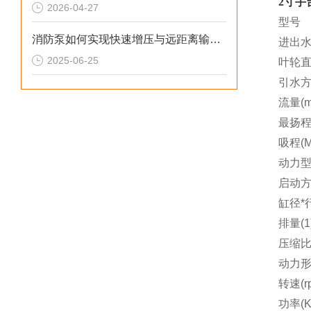
2寸手
2026-04-27
型号
消防泵如何实现快速增压与远距离输水？
进出水
2025-06-25
叶轮
引水
流量(m’
最扬程
吸程(M
动力
启动
缸径*
排量(1
压缩
动力
转速(r
功率(K