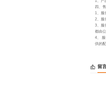
1、
四、
1、服
2、服
3、
都由
4、
供的
留