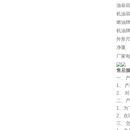
油箱容
机油容
燃油
机油
外形
净重
厂家
售后
一、
1、 
2、 
二、
1、
2、
三、