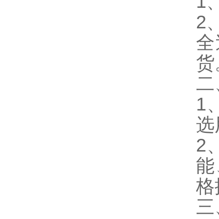
1
2
全
货
二
1
选
2
能
格
三