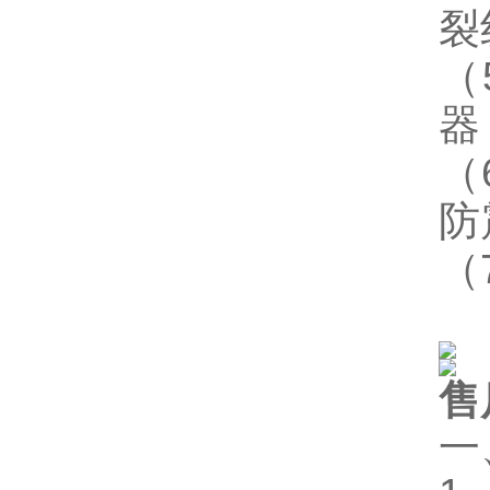
裂
（
器
（
防
（7
售
一