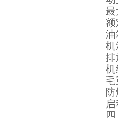
最
额
油
机
排
机
毛
防爆
启
四、