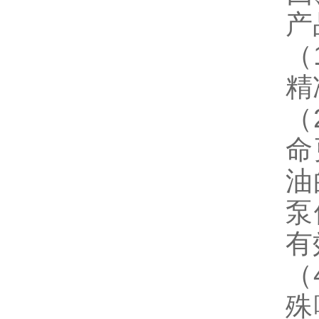
产
（
精
（
命
油
泵
有
（
殊